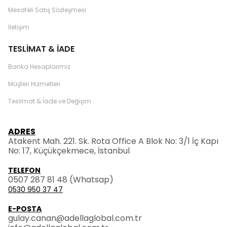
Mesafeli Satış Sözleşmesi
İletişim
TESLİMAT & İADE
Banka Hesaplarımız
Müşteri Hizmetleri
Teslimat & İade ve Değişim
ADRES
Atakent Mah. 221. Sk. Rota Office A Blok No: 3/1 İç Kapı
No: 17, Küçükçekmece, İstanbul
TELEFON
0507 287 81 48
(Whatsap)
0530 950 37 47
E-POSTA
gulay.canan@adellaglobal.com.tr