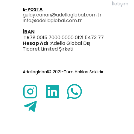
İletişim
E-POSTA
gulay.canan@adellaglobal.com.tr
info@adellaglobal.com.tr
İBAN
TR78 0015 7000 0000 0121 5473 77
Hesap Adı :
Adella Global Dış
Ticaret Limited Şirketi
Adellaglobal© 2021-Tüm Hakları Saklıdır