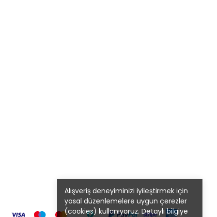
Alışveriş deneyiminizi iyileştirmek için
yasal düzenlemelere uygun çerezler
(cookies) kullanıyoruz. Detaylı bilgiye