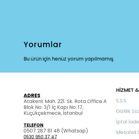
Yorumlar
Bu ürün için henüz yorum yapılmamış.
HİZMET &
ADRES
S.S.S
Atakent Mah. 221. Sk. Rota Office A
Blok No: 3/1 İç Kapı No: 17,
Gizlilik S
Küçükçekmece, İstanbul
İptal İade
TELEFON
0507 287 81 48
(Whatsap)
Mesafeli 
0530 950 37 47