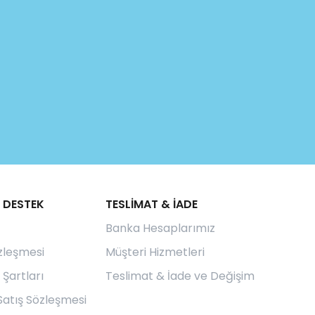
 DESTEK
TESLİMAT & İADE
Banka Hesaplarımız
özleşmesi
Müşteri Hizmetleri
 Şartları
Teslimat & İade ve Değişim
Satış Sözleşmesi