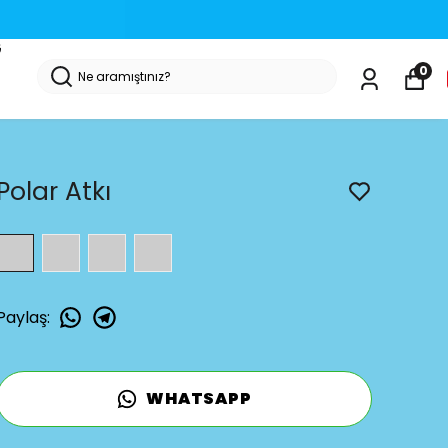
G
0
Polar Atkı
Paylaş
:
WHATSAPP