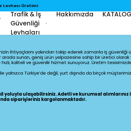
Türkiye Geneli Bayrak & Uyarı ve İkaz Levhası Üretimi
Trafik & İş
Hakkımızda
KATALO
Güvenliği
Levhaları
erimizin ihtiyaçlarını yakından takip ederek zamanla iş güvenli
r arada sunan, geniş ürün yelpazesine sahip bir üretici olarak 
ı, kaliteli ve güvenilir hizmet sunuyoruz. Üretim tesisimizde t
le yalnızca Türkiye’de değil, yurt dışında da birçok müşteri
l yoluyla ulaşabilirsiniz. Adetli ve kurumsal alımlarınız iç
sında siparişleriniz kargolanmaktadır.