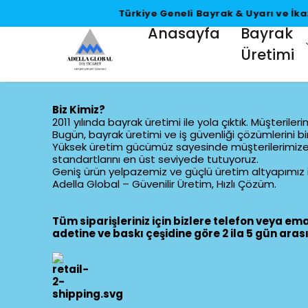
Anasayfa
Bayrak
Üretimi
Biz Kimiz?
2011 yılında bayrak üretimi ile yola çıktık. Müşteril
Bugün, bayrak üretimi ve iş güvenliği çözümlerini bi
Yüksek üretim gücümüz sayesinde müşterilerimize hızl
standartlarını en üst seviyede tutuyoruz.
Geniş ürün yelpazemiz ve güçlü üretim altyapımız i
Adella Global – Güvenilir Üretim, Hızlı Çözüm.
Tüm siparişleriniz için bizlere telefon veya emai
adetine ve baskı çeşidine göre 2 ila 5 gün ara