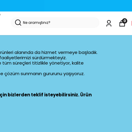
G
0
ği ürünleri alanında da hizmet vermeye başladık.
faaliyetlerimizi sürdürmekteyiz.
üm süreçleri titizlikle yönetiyor, kalite
mize çözüm sunmanın gururunu yaşıyoruz.
in bizlerden teklif isteyebilirsiniz. Ürün