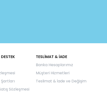
 DESTEK
TESLİMAT & İADE
Banka Hesaplarımız
özleşmesi
Müşteri Hizmetleri
 Şartları
Teslimat & İade ve Değişim
Satış Sözleşmesi