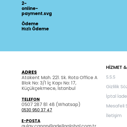
Ödeme
Hızlı Ödeme
HİZMET &
ADRES
S.S.S
Atakent Mah. 221. Sk. Rota Office A
Blok No: 3/1 İç Kapı No: 17,
Gizlilik S
Küçükçekmece, İstanbul
İptal İade
TELEFON
0507 287 81 48
(Whatsap)
Mesafeli 
0530 950 37 47
İletişim
E-POSTA
gulay.canan@adellaglobal.com.tr