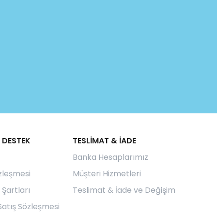
 DESTEK
TESLİMAT & İADE
Banka Hesaplarımız
özleşmesi
Müşteri Hizmetleri
 Şartları
Teslimat & İade ve Değişim
Satış Sözleşmesi