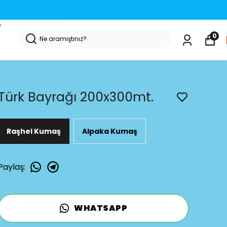
 & Uyarı ve İkaz Levhası Üretimi
G
0
Türk Bayrağı 200x300mt.
Raşhel Kumaş
Alpaka Kumaş
Paylaş
:
WHATSAPP