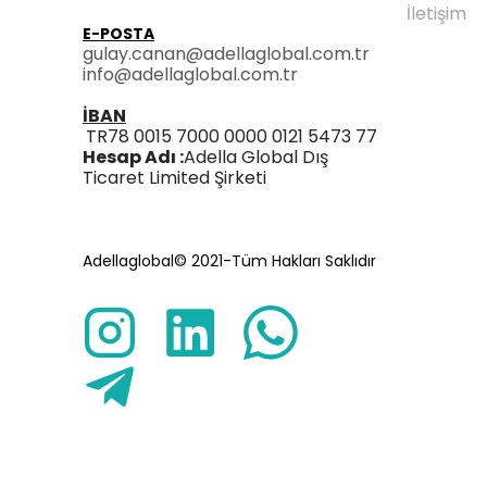
İletişim
E-POSTA
gulay.canan@adellaglobal.com.tr
info@adellaglobal.com.tr
İBAN
TR78 0015 7000 0000 0121 5473 77
Hesap Adı :
Adella Global Dış
Ticaret Limited Şirketi
Adellaglobal© 2021-Tüm Hakları Saklıdır