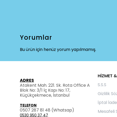
Yorumlar
Bu ürün için henüz yorum yapılmamış.
HİZMET &
ADRES
S.S.S
Atakent Mah. 221. Sk. Rota Office A
Blok No: 3/1 İç Kapı No: 17,
Gizlilik S
Küçükçekmece, İstanbul
İptal İade
TELEFON
0507 287 81 48
(Whatsap)
Mesafeli 
0530 950 37 47