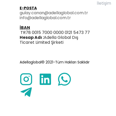
İletişim
E-POSTA
gulay.canan@adellaglobal.com.tr
info@adellaglobal.com.tr
İBAN
TR78 0015 7000 0000 0121 5473 77
Hesap Adı :
Adella Global Dış
Ticaret Limited Şirketi
Adellaglobal© 2021-Tüm Hakları Saklıdır