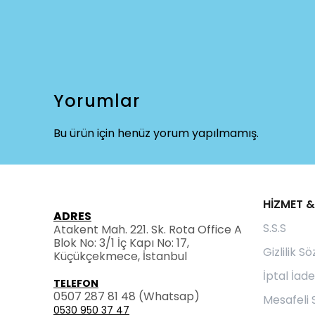
Yorumlar
Bu ürün için henüz yorum yapılmamış.
HİZMET &
ADRES
S.S.S
Atakent Mah. 221. Sk. Rota Office A
Blok No: 3/1 İç Kapı No: 17,
Gizlilik S
Küçükçekmece, İstanbul
İptal İade
TELEFON
0507 287 81 48
(Whatsap)
Mesafeli 
0530 950 37 47