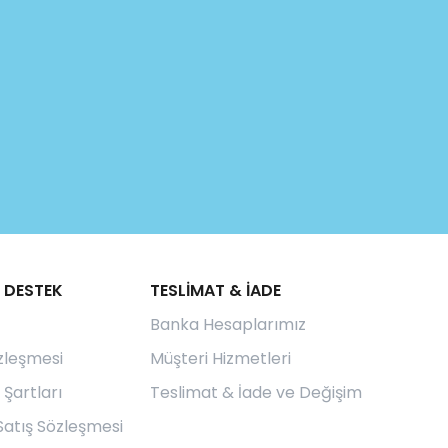
 DESTEK
TESLİMAT & İADE
Banka Hesaplarımız
özleşmesi
Müşteri Hizmetleri
 Şartları
Teslimat & İade ve Değişim
Satış Sözleşmesi