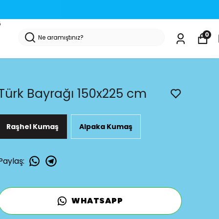
G
0
Türk Bayrağı 150x225 cm
Raşhel Kumaş
Alpaka Kumaş
Paylaş
:
WHATSAPP