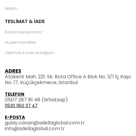
İletişim
TESLİMAT & İADE
Banka Hesaplarımız
Müşteri Hizmetleri
Teslimat & İade ve Değişim
ADRES
Atakent Mah. 221. Sk. Rota Office A Blok No: 3/1 İç Kapı
No: 17, Küçükçekmece, İstanbul
TELEFON
0507 287 81 48
(Whatsap)
0530 950 37 47
E-POSTA
gulay.canan@adellaglobal.com.tr
info@adellaglobal.com.tr