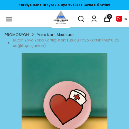
Türkiye Geneli Bayrak & Uyarı ve İkaz Levhası Üretimi
0
TR
-
PROMOSYON
Yaka Kartı Aksesuar
Buton Yoyo Yaka Kartlığı Kart Tutucu Yoyo Kartlık (MBY0125-
sağlık çalışanları)