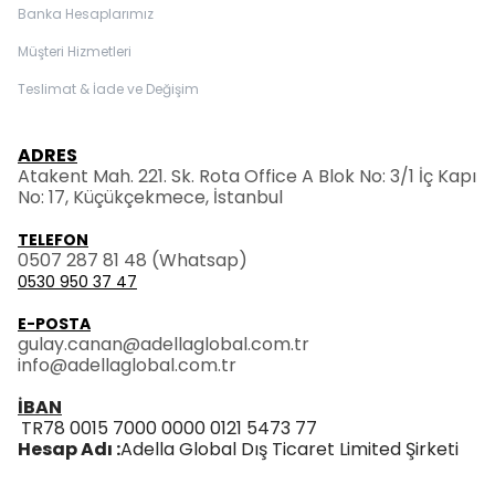
Banka Hesaplarımız
Müşteri Hizmetleri
Teslimat & İade ve Değişim
ADRES
Atakent Mah. 221. Sk. Rota Office A Blok No: 3/1 İç Kapı
No: 17, Küçükçekmece, İstanbul
TELEFON
0507 287 81 48
(Whatsap)
0530 950 37 47
E-POSTA
gulay.canan@adellaglobal.com.tr
info@adellaglobal.com.tr
İBAN
TR78 0015 7000 0000 0121 5473 77
Hesap Adı :
Adella Global Dış Ticaret Limited Şirketi