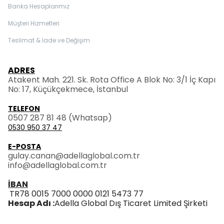
Banka Hesaplarımız
Müşteri Hizmetleri
Teslimat & İade ve Değişim
ADRES
Atakent Mah. 221. Sk. Rota Office A Blok No: 3/1 İç Kapı
No: 17, Küçükçekmece, İstanbul
TELEFON
0507 287 81 48
(Whatsap)
0530 950 37 47
E-POSTA
gulay.canan@adellaglobal.com.tr
info@adellaglobal.com.tr
İBAN
TR78 0015 7000 0000 0121 5473 77
Hesap Adı :
Adella Global Dış Ticaret Limited Şirketi