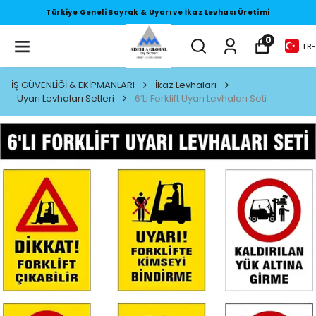
Levhası Üretimi
Türkiye Geneli Bayrak & Uyarı ve İkaz 
0
TR
-
İŞ GÜVENLİĞİ & EKİPMANLARI
İkaz Levhaları
Uyarı Levhaları Setleri
6’Lı Forklift Uyarı Levhaları Seti