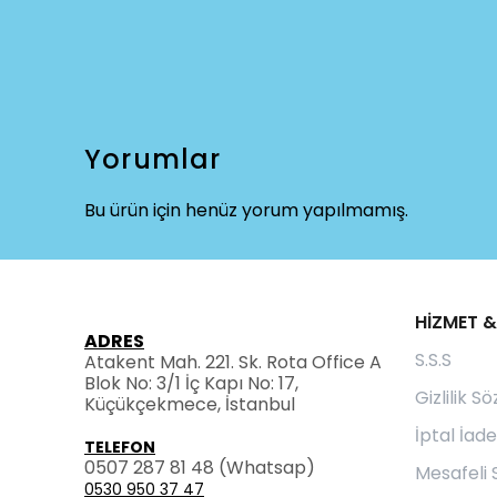
Yorumlar
Bu ürün için henüz yorum yapılmamış.
HİZMET &
ADRES
S.S.S
Atakent Mah. 221. Sk. Rota Office A
Blok No: 3/1 İç Kapı No: 17,
Gizlilik S
Küçükçekmece, İstanbul
İptal İade
TELEFON
0507 287 81 48
(Whatsap)
Mesafeli 
0530 950 37 47