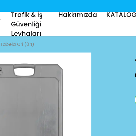
Türkiye Geneli Bayrak & Uyarı ve İkaz Levhası Üretimi
Trafik & İş
Hakkımızda
KATALO
Güvenliği
Levhaları
 Tabela Gri (04)