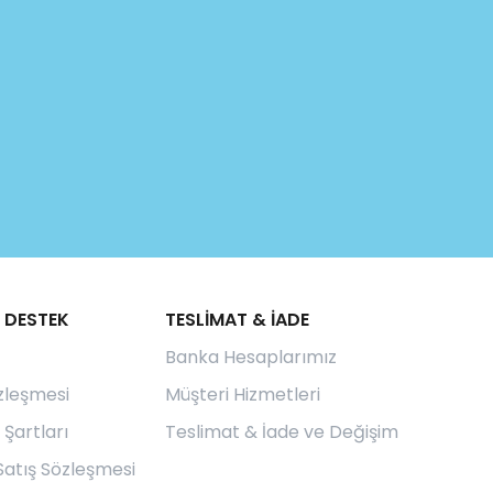
 DESTEK
TESLİMAT & İADE
Banka Hesaplarımız
özleşmesi
Müşteri Hizmetleri
 Şartları
Teslimat & İade ve Değişim
Satış Sözleşmesi