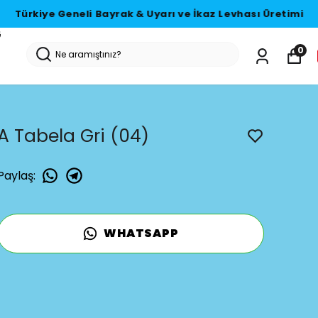
G
0
A Tabela Gri (04)
Paylaş
:
WHATSAPP