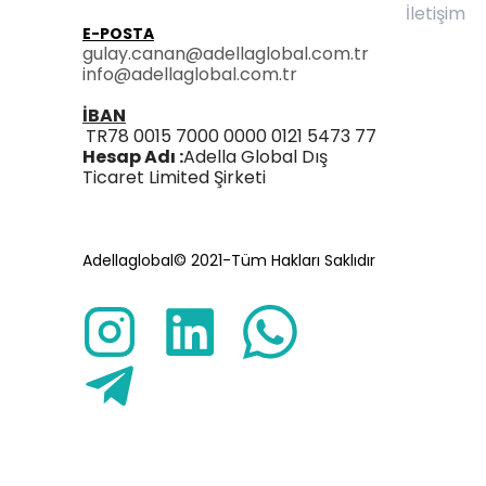
İletişim
E-POSTA
gulay.canan@adellaglobal.com.tr
info@adellaglobal.com.tr
İBAN
TR78 0015 7000 0000 0121 5473 77
Hesap Adı :
Adella Global Dış
Ticaret Limited Şirketi
Adellaglobal© 2021-Tüm Hakları Saklıdır