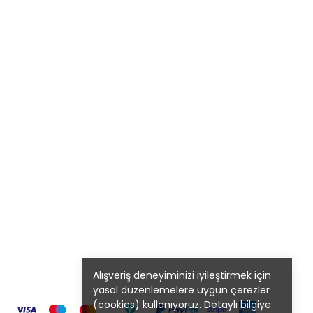
Alışveriş deneyiminizi iyileştirmek için
yasal düzenlemelere uygun çerezler
(cookies) kullanıyoruz. Detaylı bilgiye