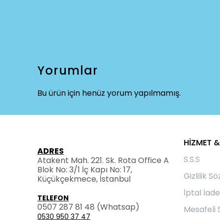
Yorumlar
Bu ürün için henüz yorum yapılmamış.
HİZMET &
ADRES
S.S.S
Atakent Mah. 221. Sk. Rota Office A
Blok No: 3/1 İç Kapı No: 17,
Gizlilik S
Küçükçekmece, İstanbul
İptal İade
TELEFON
0507 287 81 48
(Whatsap)
Mesafeli 
0530 950 37 47