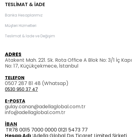
TESLİMAT & İADE
Banka Hesaplarımız
Müşteri Hizmetleri
Teslimat & İade ve Değişim
ADRES
Atakent Mah. 221. Sk. Rota Office A Blok No: 3/1 İç Kapı
No: 17, Küçükçekmece, İstanbul
TELEFON
0507 287 81 48
(Whatsap)
0530 950 37 47
E-POSTA
gulay.canan@adellaglobal.com.tr
info@adellaglobal.com.tr
İBAN
TR78 0015 7000 0000 0121 5473 77
Hesap Adı :
Adella Global Dış Ticaret Limited Şirketi