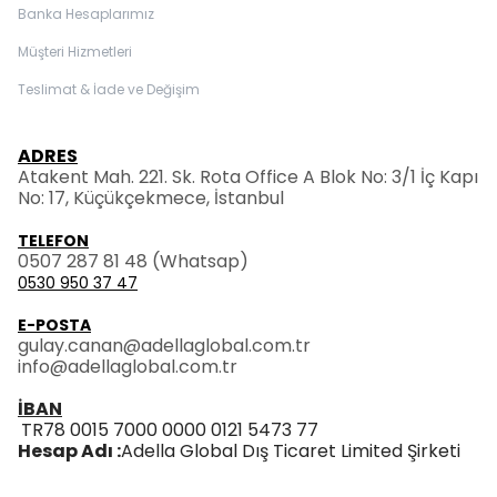
Banka Hesaplarımız
Müşteri Hizmetleri
Teslimat & İade ve Değişim
ADRES
Atakent Mah. 221. Sk. Rota Office A Blok No: 3/1 İç Kapı
No: 17, Küçükçekmece, İstanbul
TELEFON
0507 287 81 48
(Whatsap)
0530 950 37 47
E-POSTA
gulay.canan@adellaglobal.com.tr
info@adellaglobal.com.tr
İBAN
TR78 0015 7000 0000 0121 5473 77
Hesap Adı :
Adella Global Dış Ticaret Limited Şirketi