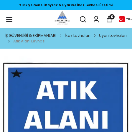
Türkiye Geneli Bayrak & Uyarı ve İkaz Levhası Üretimi
0
TR
-
İŞ GÜVENLİĞİ & EKİPMANLARI
İkaz Levhaları
Uyarı Levhaları
Atık Alanı Levhası