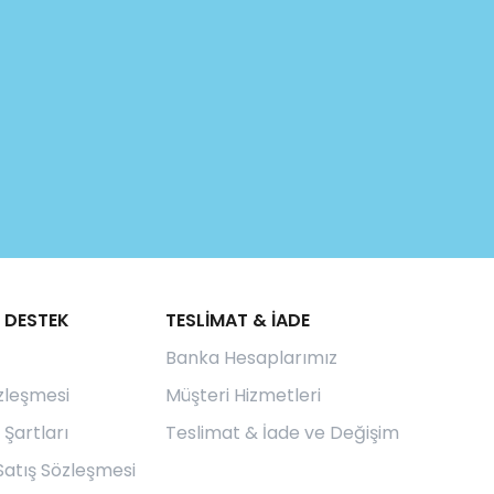
 DESTEK
TESLİMAT & İADE
Banka Hesaplarımız
özleşmesi
Müşteri Hizmetleri
 Şartları
Teslimat & İade ve Değişim
Satış Sözleşmesi