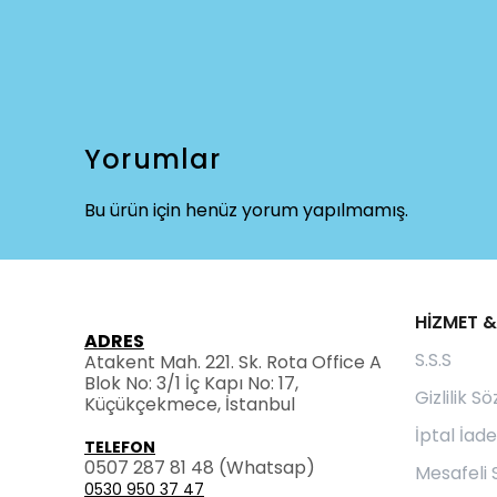
Yorumlar
Bu ürün için henüz yorum yapılmamış.
HİZMET &
ADRES
S.S.S
Atakent Mah. 221. Sk. Rota Office A
Blok No: 3/1 İç Kapı No: 17,
Gizlilik S
Küçükçekmece, İstanbul
İptal İade
TELEFON
0507 287 81 48
(Whatsap)
Mesafeli 
0530 950 37 47