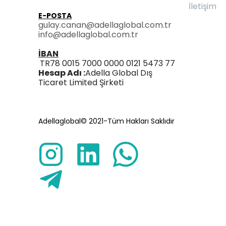
İletişim
E-POSTA
gulay.canan@adellaglobal.com.tr
info@adellaglobal.com.tr
İBAN
TR78 0015 7000 0000 0121 5473 77
Hesap Adı :
Adella Global Dış
Ticaret Limited Şirketi
Adellaglobal© 2021-Tüm Hakları Saklıdır