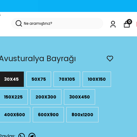
i
G
0
Avusturalya Bayrağı
30X45
50X75
70X105
100X150
150X225
200X300
300X450
400X600
600X900
800x1200
Paylaş
: