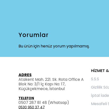
Yorumlar
Bu ürün için henüz yorum yapılmamış.
HİZMET &
ADRES
S.S.S
Atakent Mah. 221. Sk. Rota Office A
Blok No: 3/1 İç Kapı No: 17,
Gizlilik S
Küçükçekmece, İstanbul
İptal İade
TELEFON
0507 287 81 48
(Whatsap)
Mesafeli 
0530 950 37 47