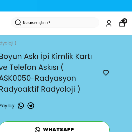
G
0
yoloji )
Boyun Askı İpi Kimlik Kartı
ve Telefon Askısı (
ASK0050-Radyasyon
Radyoaktif Radyoloji )
Paylaş
:
WHATSAPP