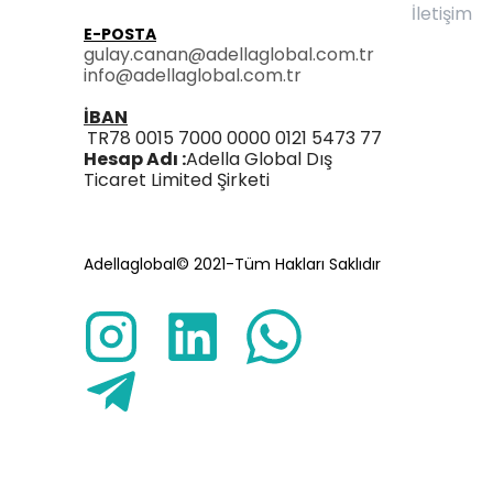
İletişim
E-POSTA
gulay.canan@adellaglobal.com.tr
info@adellaglobal.com.tr
İBAN
TR78 0015 7000 0000 0121 5473 77
Hesap Adı :
Adella Global Dış
Ticaret Limited Şirketi
Adellaglobal© 2021-Tüm Hakları Saklıdır