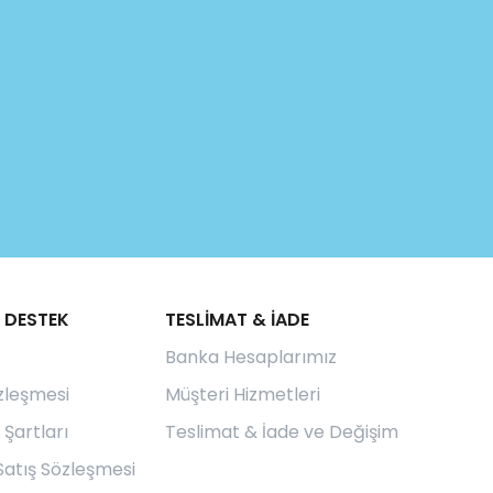
 DESTEK
TESLİMAT & İADE
Banka Hesaplarımız
özleşmesi
Müşteri Hizmetleri
 Şartları
Teslimat & İade ve Değişim
Satış Sözleşmesi