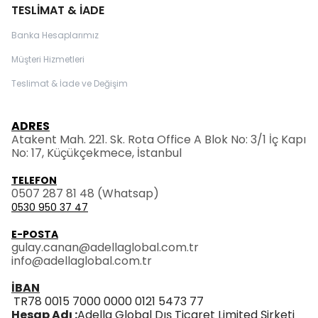
TESLİMAT & İADE
Banka Hesaplarımız
Müşteri Hizmetleri
Teslimat & İade ve Değişim
ADRES
Atakent Mah. 221. Sk. Rota Office A Blok No: 3/1 İç Kapı
No: 17, Küçükçekmece, İstanbul
TELEFON
0507 287 81 48
(Whatsap)
0530 950 37 47
E-POSTA
gulay.canan@adellaglobal.com.tr
info@adellaglobal.com.tr
İBAN
TR78 0015 7000 0000 0121 5473 77
Hesap Adı :
Adella Global Dış Ticaret Limited Şirketi