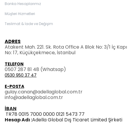
Banka Hesaplarımız
Müşteri Hizmetleri
Teslimat & İade ve Değişim
ADRES
Atakent Mah. 221. Sk. Rota Office A Blok No: 3/1 İç Kapı
No: 17, Küçükçekmece, İstanbul
TELEFON
0507 287 81 48
(Whatsap)
0530 950 37 47
E-POSTA
gulay.canan@adellaglobal.com.tr
info@adellaglobal.com.tr
İBAN
TR78 0015 7000 0000 0121 5473 77
Hesap Adı :
Adella Global Dış Ticaret Limited Şirketi