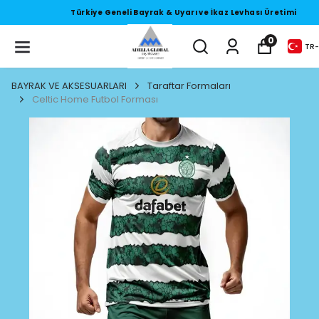
Türkiye Geneli Bayrak & Uyarı ve İkaz Levhası Üretimi
0
TR
-
BAYRAK VE AKSESUARLARI
Taraftar Formaları
Celtic Home Futbol Forması