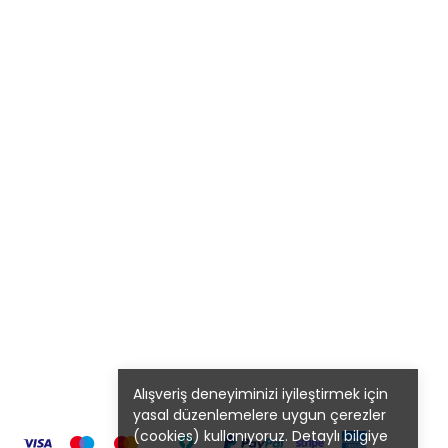
Alışveriş deneyiminizi iyileştirmek için
yasal düzenlemelere uygun çerezler
(cookies) kullanıyoruz. Detaylı bilgiye