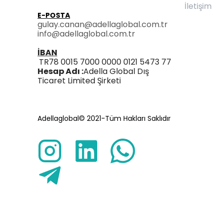
İletişim
E-POSTA
gulay.canan@adellaglobal.com.tr
info@adellaglobal.com.tr
İBAN
TR78 0015 7000 0000 0121 5473 77
Hesap Adı :
Adella Global Dış
Ticaret Limited Şirketi
Adellaglobal© 2021-Tüm Hakları Saklıdır