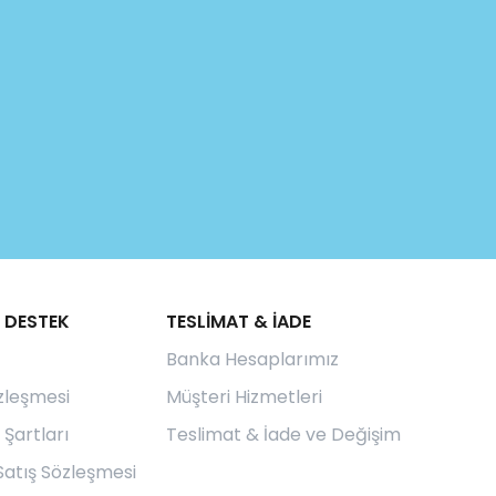
 DESTEK
TESLİMAT & İADE
Banka Hesaplarımız
özleşmesi
Müşteri Hizmetleri
 Şartları
Teslimat & İade ve Değişim
Satış Sözleşmesi