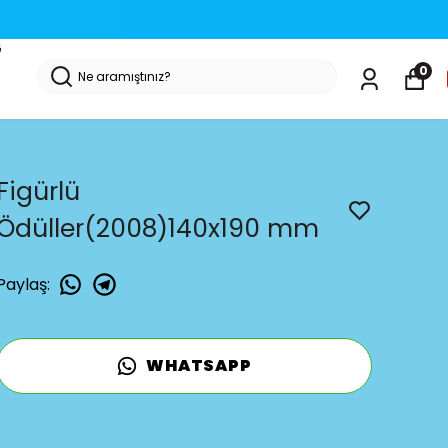
G
0
Figürlü
Ödüller(2008)140x190 mm
Paylaş
:
WHATSAPP