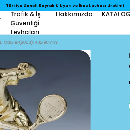
Türkiye Geneli Bayrak & Uyarı ve İkaz Levhası Üretimi
Trafik & İş
Hakkımızda
KATALO
Güvenliği
Levhaları
rlü Ödüller(2008)140x190 mm