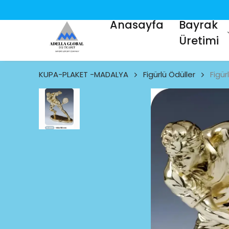
Anasayfa
Bayrak
Üretimi
KUPA-PLAKET -MADALYA
Figürlü Ödüller
Figü