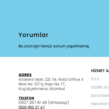
Yorumlar
Bu ürün için henüz yorum yapılmamış.
HİZMET &
ADRES
S.S.S
Atakent Mah. 221. Sk. Rota Office A
Blok No: 3/1 İç Kapı No: 17,
Gizlilik S
Küçükçekmece, İstanbul
İptal İade
TELEFON
0507 287 81 48
(Whatsap)
Mesafeli 
0530 950 37 47