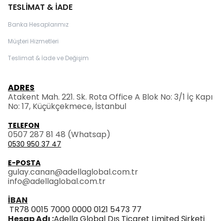
TESLİMAT & İADE
Banka Hesaplarımız
Müşteri Hizmetleri
Teslimat & İade ve Değişim
ADRES
Atakent Mah. 221. Sk. Rota Office A Blok No: 3/1 İç Kapı
No: 17, Küçükçekmece, İstanbul
TELEFON
0507 287 81 48
(Whatsap)
0530 950 37 47
E-POSTA
gulay.canan@adellaglobal.com.tr
info@adellaglobal.com.tr
İBAN
TR78 0015 7000 0000 0121 5473 77
Hesap Adı :
Adella Global Dış Ticaret Limited Şirketi