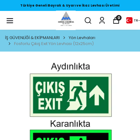
Türkiye Geneli Bayrak & Uyarı ve İkaz Levhası Üretimi
0
TR
-
İŞ GÜVENLİĞİ & EKİPMANLARI
Yön Levhaları
Fosforlu Çıkış Exıt Yön Levhası (12x25cm)