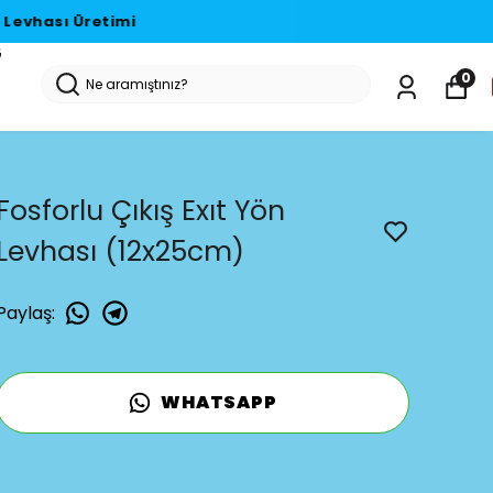
G
0
Fosforlu Çıkış Exıt Yön
Levhası (12x25cm)
Paylaş
:
WHATSAPP