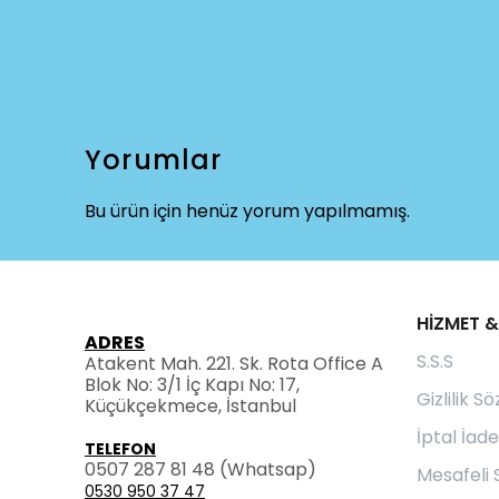
Yorumlar
Bu ürün için henüz yorum yapılmamış.
HİZMET &
ADRES
S.S.S
Atakent Mah. 221. Sk. Rota Office A
Blok No: 3/1 İç Kapı No: 17,
Gizlilik S
Küçükçekmece, İstanbul
İptal İade
TELEFON
0507 287 81 48
(Whatsap)
Mesafeli 
0530 950 37 47