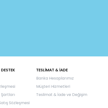
 DESTEK
TESLİMAT & İADE
Banka Hesaplarımız
özleşmesi
Müşteri Hizmetleri
 Şartları
Teslimat & İade ve Değişim
Satış Sözleşmesi