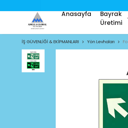
Anasayfa
Bayrak
Üretimi
İŞ GÜVENLİĞİ & EKİPMANLARI
Yön Levhaları
Fo