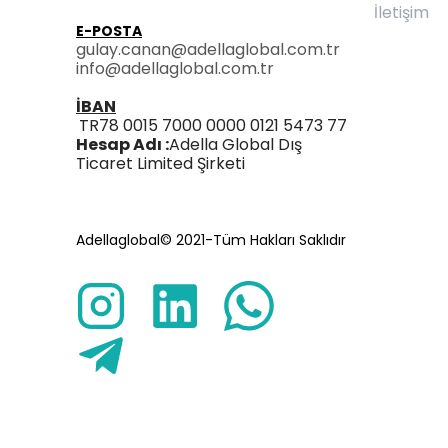
İletişim
E-POSTA
gulay.canan@adellaglobal.com.tr
info@adellaglobal.com.tr
İBAN
TR78 0015 7000 0000 0121 5473 77
Hesap Adı :
Adella Global Dış
Ticaret Limited Şirketi
Adellaglobal© 2021-Tüm Hakları Saklıdır