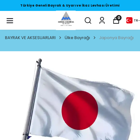
timi
Türkiye Geneli Bayrak & Uyarı ve İkaz Levhası Üre
0
TR
-
BAYRAK VE AKSESUARLARI
Ülke Bayrağı
Japonya Bayrağı