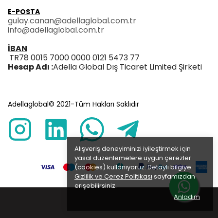
E-POSTA
gulay.canan@adellaglobal.com.tr
info@adellaglobal.com.tr
İBAN
TR78 0015 7000 0000 0121 5473 77
Hesap Adı :
Adella Global Dış Ticaret Limited Şirketi
Adellaglobal© 2021-Tüm Hakları Saklıdır
Alışveriş deneyiminizi iyileştirmek için
yasal düzenlemelere uygun çerezler
(cookies) kullanıyoruz. Detaylı bilgiye
Gizlilik ve Çerez Politikası
sayfamızdan
erişebilirsiniz.
Anladım