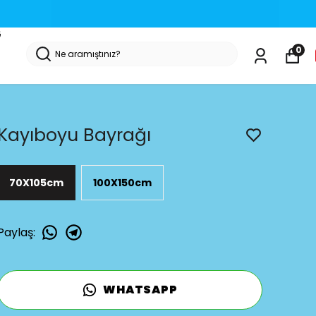
G
0
Kayıboyu Bayrağı
70X105cm
100X150cm
Paylaş
:
WHATSAPP