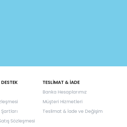
 DESTEK
TESLİMAT & İADE
Banka Hesaplarımız
özleşmesi
Müşteri Hizmetleri
 Şartları
Teslimat & İade ve Değişim
Satış Sözleşmesi