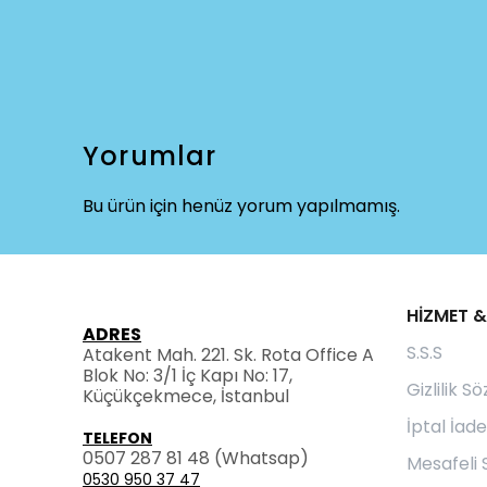
Yorumlar
Bu ürün için henüz yorum yapılmamış.
HİZMET &
ADRES
S.S.S
Atakent Mah. 221. Sk. Rota Office A
Blok No: 3/1 İç Kapı No: 17,
Gizlilik S
Küçükçekmece, İstanbul
İptal İade
TELEFON
0507 287 81 48
(Whatsap)
Mesafeli 
0530 950 37 47