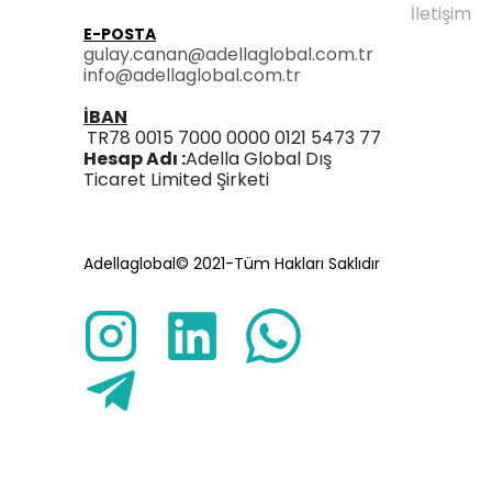
İletişim
E-POSTA
gulay.canan@adellaglobal.com.tr
info@adellaglobal.com.tr
İBAN
TR78 0015 7000 0000 0121 5473 77
Hesap Adı :
Adella Global Dış
Ticaret Limited Şirketi
Adellaglobal© 2021-Tüm Hakları Saklıdır