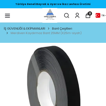
ı Üretimi
Türkiye Geneli Bayrak & Uyarı ve İkaz Levhas
0
TR
-
İŞ GÜVENLİĞİ & EKİPMANLARI
Bant Çeşitleri
Merdiven Kaydırmaz Bant 25MM (X25m-siyah)