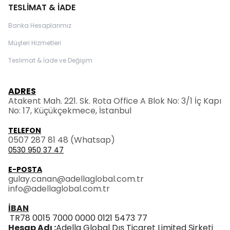
TESLİMAT & İADE
Banka Hesaplarımız
Müşteri Hizmetleri
Teslimat & İade ve Değişim
ADRES
Atakent Mah. 221. Sk. Rota Office A Blok No: 3/1 İç Kapı
No: 17, Küçükçekmece, İstanbul
TELEFON
0507 287 81 48
(Whatsap)
0530 950 37 47
E-POSTA
gulay.canan@adellaglobal.com.tr
info@adellaglobal.com.tr
İBAN
TR78 0015 7000 0000 0121 5473 77
Hesap Adı :
Adella Global Dış Ticaret Limited Şirketi