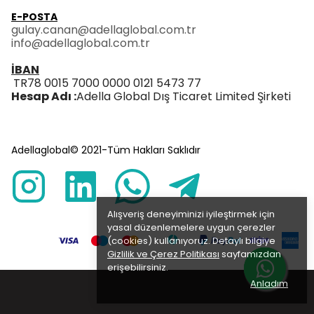
E-POSTA
gulay.canan@adellaglobal.com.tr
info@adellaglobal.com.tr
İBAN
TR78 0015 7000 0000 0121 5473 77
Hesap Adı :
Adella Global Dış Ticaret Limited Şirketi
Adellaglobal© 2021-Tüm Hakları Saklıdır
Alışveriş deneyiminizi iyileştirmek için
yasal düzenlemelere uygun çerezler
(cookies) kullanıyoruz. Detaylı bilgiye
Gizlilik ve Çerez Politikası
sayfamızdan
erişebilirsiniz.
Anladım