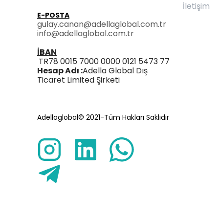
İletişim
E-POSTA
gulay.canan@adellaglobal.com.tr
info@adellaglobal.com.tr
İBAN
TR78 0015 7000 0000 0121 5473 77
Hesap Adı :
Adella Global Dış
Ticaret Limited Şirketi
Adellaglobal© 2021-Tüm Hakları Saklıdır