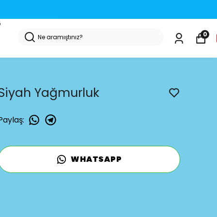
G
0
Siyah Yağmurluk
Paylaş
:
WHATSAPP