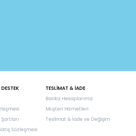
 DESTEK
TESLİMAT & İADE
Banka Hesaplarımız
özleşmesi
Müşteri Hizmetleri
 Şartları
Teslimat & İade ve Değişim
Satış Sözleşmesi