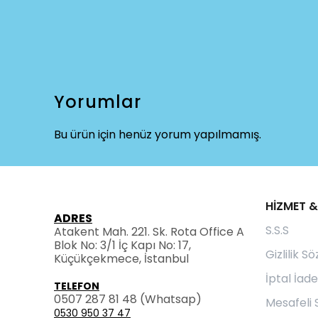
Yorumlar
Bu ürün için henüz yorum yapılmamış.
HİZMET &
ADRES
S.S.S
Atakent Mah. 221. Sk. Rota Office A
Blok No: 3/1 İç Kapı No: 17,
Gizlilik S
Küçükçekmece, İstanbul
İptal İade
TELEFON
0507 287 81 48
(Whatsap)
Mesafeli 
0530 950 37 47