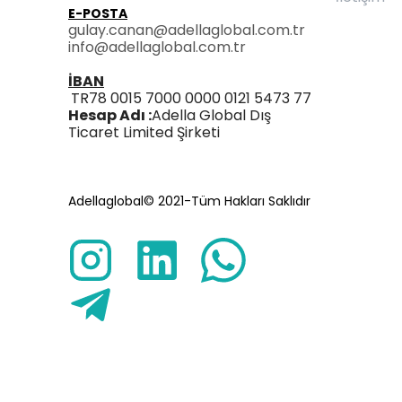
E-POSTA
gulay.canan@adellaglobal.com.tr
info@adellaglobal.com.tr
İBAN
TR78 0015 7000 0000 0121 5473 77
Hesap Adı :
Adella Global Dış
Ticaret Limited Şirketi
Adellaglobal© 2021-Tüm Hakları Saklıdır