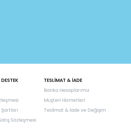
 DESTEK
TESLİMAT & İADE
Banka Hesaplarımız
özleşmesi
Müşteri Hizmetleri
 Şartları
Teslimat & İade ve Değişim
Satış Sözleşmesi