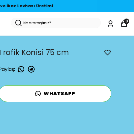
G
0
Trafik Konisi 75 cm
Paylaş
:
WHATSAPP