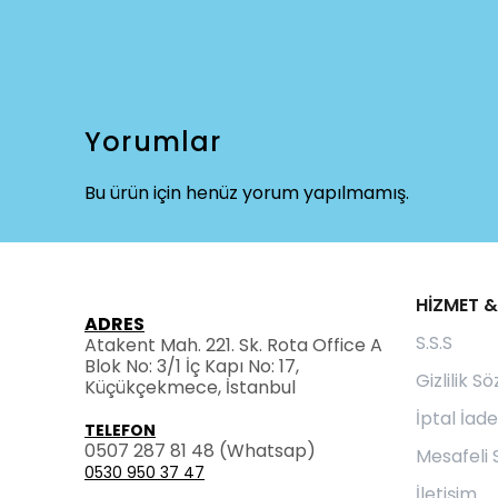
Yorumlar
Bu ürün için henüz yorum yapılmamış.
HİZMET &
ADRES
S.S.S
Atakent Mah. 221. Sk. Rota Office A
Blok No: 3/1 İç Kapı No: 17,
Gizlilik S
Küçükçekmece, İstanbul
İptal İade
TELEFON
0507 287 81 48
(Whatsap)
Mesafeli 
0530 950 37 47
İletişim