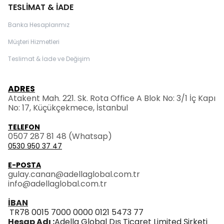
TESLİMAT & İADE
Banka Hesaplarımız
Müşteri Hizmetleri
Teslimat & İade ve Değişim
ADRES
Atakent Mah. 221. Sk. Rota Office A Blok No: 3/1 İç Kapı
No: 17, Küçükçekmece, İstanbul
TELEFON
0507 287 81 48
(Whatsap)
0530 950 37 47
E-POSTA
gulay.canan@adellaglobal.com.tr
info@adellaglobal.com.tr
İBAN
TR78 0015 7000 0000 0121 5473 77
Hesap Adı :
Adella Global Dış Ticaret Limited Şirketi