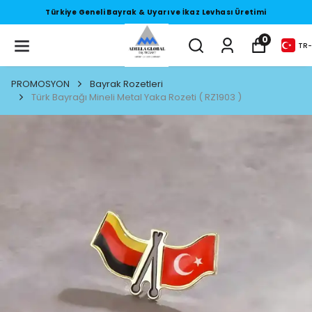
Türkiye Geneli Bayrak & Uyarı ve İkaz Levhası Üretimi
0
TR
-
PROMOSYON
Bayrak Rozetleri
Türk Bayrağı Mineli Metal Yaka Rozeti ( RZ1903 )